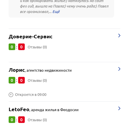
и как бронировать жилье:) наткнулась на сайт
фео гид, вышла на Павла:) чему очень рада:) Павел
все организовал,...
Доверие-Сервис
0
0
:
Отзывы (0)
Лорис
,
агентство недвижимости
0
0
:
Отзывы (0)
Откроется в 09:00
LetoFeo
,
аренда жилья в Феодосии
0
0
:
Отзывы (0)