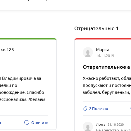
Отрицательные
1
кв.126
Марта
14.11.2019
Отвратительное а
 Владимировича за
Ужасно работают, обл
делки по
пропускают и постоянн
ровождение. Спасибо
заболел. берут деньги,
фессионализм. Желаем
2 Полезно
я
Ответить
Лола
21.10.2020
Не агентство, а жу