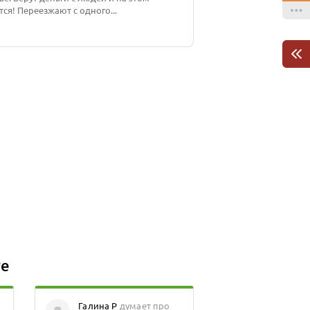
ся! Переезжают с одного...
ге
Галина Р
думает про