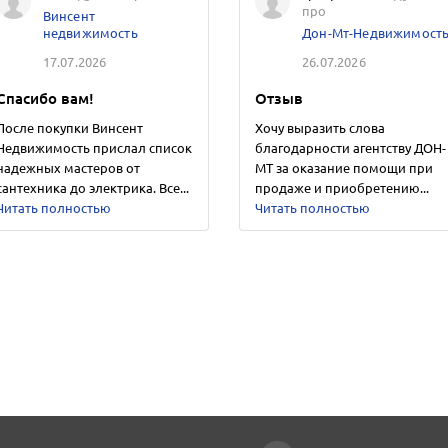
про
Винсент
недвижимость
Дон-Мт-Недвижимост
17.07.2026
26.07.2026
Спасибо вам!
Отзыв
После покупки Винсент
Хочу выразить слова
Недвижимость прислал список
благодарности агентству ДОН-
надежных мастеров от
МТ за оказание помощи при
сантехника до электрика. Все...
продаже и приобретению...
Читать полностью
Читать полностью