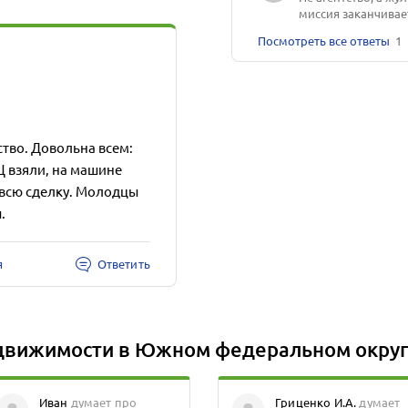
миссия заканчивает
Посмотреть все ответы
1
ство. Довольна всем:
Ц взяли, на машине
 всю сделку. Молодцы
.
я
Ответить
едвижимости в Южном федеральном окру
Иван
думает про
Гриценко И.А.
думает