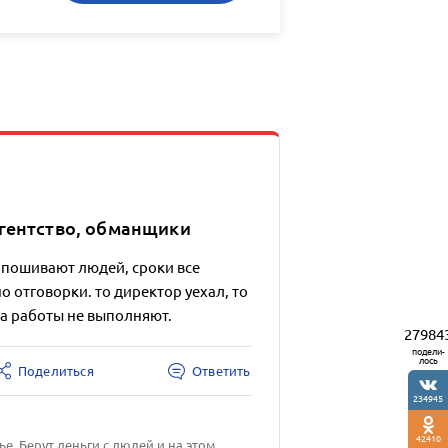
гентство, обманщики
апошивают людей, сроки все
о отговорки. то директор уехал, то
 а работы не выполняют.
27984
подели-
лось
Поделиться
Ответить
234945
42410
лье. Берут деньги с людей и на этом