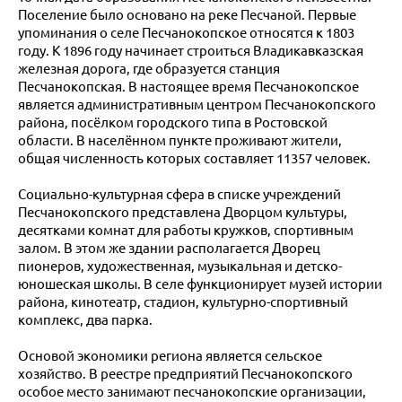
Поселение было основано на реке Песчаной. Первые
упоминания о селе Песчанокопское относятся к 1803
году. К 1896 году начинает строиться Владикавказская
железная дорога, где образуется станция
Песчанокопская. В настоящее время Песчанокопское
является административным центром Песчанокопского
района, посёлком городского типа в Ростовской
области. В населённом пункте проживают жители,
общая численность которых составляет 11357 человек.
Социально-культурная сфера в списке учреждений
Песчанокопского представлена Дворцом культуры,
десятками комнат для работы кружков, спортивным
залом. В этом же здании располагается Дворец
пионеров, художественная, музыкальная и детско-
юношеская школы. В селе функционирует музей истории
района, кинотеатр, стадион, культурно-спортивный
комплекс, два парка.
Основой экономики региона является сельское
хозяйство. В реестре предприятий Песчанокопского
особое место занимают песчанокопские организации,