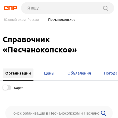
Южный округ России
— Песчанокопское
Справочник
«Песчанокопское»
Организации
Цены
Объявления
Погода
Карта