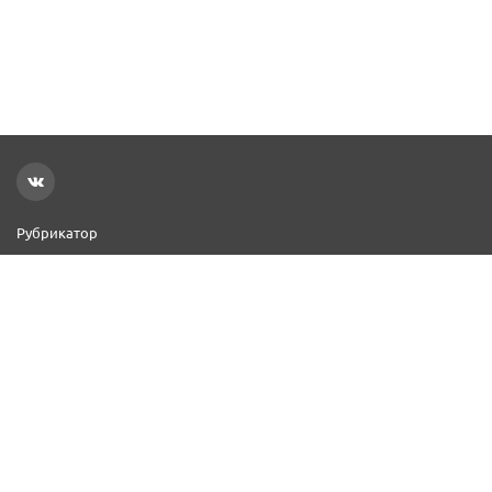
Рубрикатор
Новости
Реклама на сайте
Контакты
Добавить организацию
2000–2026 © СПР