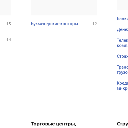
Банк
15
Букмекерские конторы
12
Дене
14
Теле
комп
Стра
Тран
груз
Кред
микр
Торговые центры,
Стр