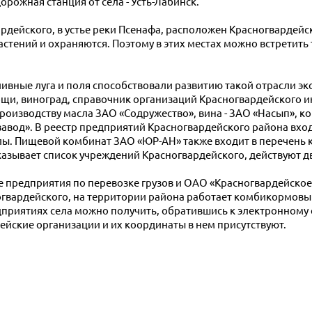
ожная станция от села - Усть-Лабинск.
рдейского, в устье реки Псенафа, расположен Красногвардейс
стений и охраняются. Поэтому в этих местах можно встретить 
ливные луга и поля способствовали развитию такой отрасли эко
щи, виноград, справочник организаций Красногвардейского 
оизводству масла ЗАО «Содружество», вина - ЗАО «Насып», к
завод». В реестр предприятий Красногвардейского района вх
ы. Пищевой комбинат ЗАО «ЮР-АН» также входит в перечень к
казывает список учреждений Красногвардейского, действуют дв
е предприятия по перевозке грузов и ОАО «Красногвардейско
гвардейского, на территории района работает комбикормовы
риятиях села можно получить, обратившись к электронному
ейские организации и их координаты в нем присутствуют.