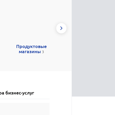
Продуктовые
Школы
Груз
14
магазины
3
а бизнес-услуг