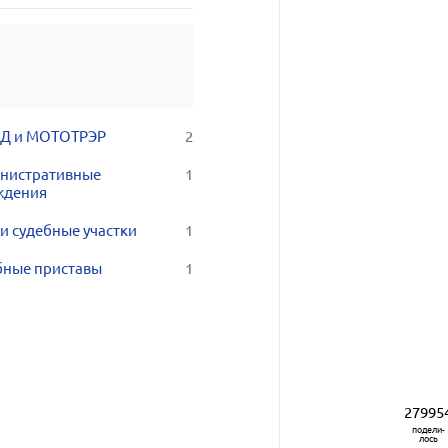
Д и МОТОТРЭР
2
нистративные
1
ждения
и судебные участки
1
бные приставы
1
27995
подели-
лось