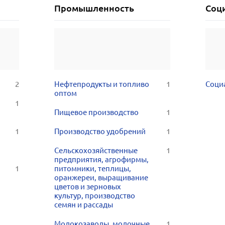
Промышленность
Соц
2
Нефтепродукты и топливо
1
Соци
оптом
1
Пищевое производство
1
1
Производство удобрений
1
Сельскохозяйственные
1
предприятия, агрофирмы,
1
питомники, теплицы,
оранжереи, выращивание
цветов и зерновых
культур, производство
семян и рассады
Молокозаводы, молочные
1