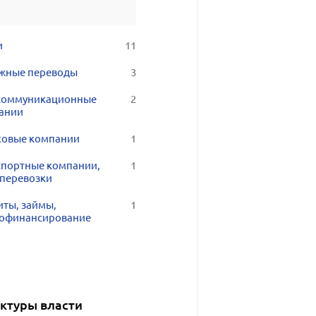
и
11
жные переводы
3
коммуникационные
2
ании
ховые компании
1
спортные компании,
1
оперевозки
иты, займы,
1
офинансирование
уктуры власти