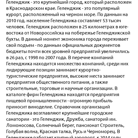
Геленджик - это крупнейший город, который расположен
в Краснодарском крае. Геленджик - это популярный
курорт, расположенный на черном море. По данным на
2010 год. население Геленджика составляет 53 тысяч
человек. Геленджик расположен в 25 километрах в юге-
востока от Новороссийска на побережье Геленджикской
бухты. В данный момент экономика города переживает
свой подъем - по данным официальных документов
бюджеты почти всех уровней предприятий увеличились
в 26 раз, с 1998 по 2007 года. В перечне компаний
Геленджика находится множество компаний, среди них
лидирующие позиции занимают курортно-
туристические предприятия, высокие места занимают
предприятия общественного питания, а также
строительные, торговые и научные организации. В
каталоге фирм Геленджика находятся предприятия
пищевой промышленности - огромную прибыль
приносит виноделие. Справочник организаций
Геленджика возглавляют крупнейшие городские
санатории - это Геленджик, Дружба, санаторий им.
Ломоносова, Солнечный берег, пансионат Строитель,
Голубая волна, Красная талка, Русь и Черноморец. В
Геленджике работает крупный аэропорт, к 2014 году