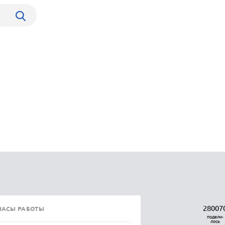
28007
ЧАСЫ РАБОТЫ
подели-
лось