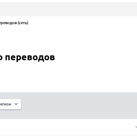
еводов (сеть)
о переводов
егион