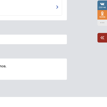
235146
42436
лов.